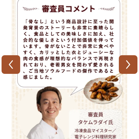
ウなし）10パック限定
2026/06/30
7月1日(水)～10月3日(土)におきまして、 あま市観光協会
主催のキャンペーン「あまなつ2026スタンプラリー」が
開催されます。当店「とんかつみわ」も本キャンペーンに
参加させていただきます。スタンプラリーの参加方法や基
本ルールは、特設サイトをご覧ください。
2026/06/23
6月22日（月）CBCラジオ「マミーゴ♪とワクワクしたい
仲間たち」におきまして、とんかつみわ「焼きとんか
つ」、「骨なし手羽先」をご紹介いただきました。よろし
ければradiko（ラジコ）でお聴きください。
2026/06/07
【6月9日（火）〜6月22日（月）】地元（愛知県海部津島
地域）のケーブルテレビ局クローバーTV「あまネタ！番
組」内で「とんかつみわ」人気料理・冷凍手羽先が放送さ
れます！