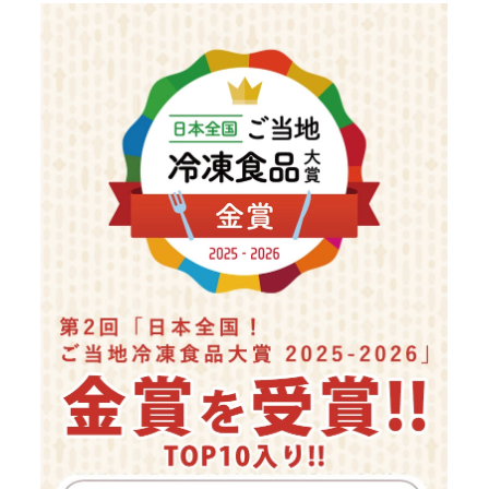
【期間限定：７月11日（土）～８月10日（月）】とんか
つみわ飲食店舗にて夏ギフト（骨なし手羽先）販売開始し
ます。（本文をクリックいただきますと詳細ページ（とん
かつみわホームページ）へ移動します。）
2026/07/10
伊藤忠食品株式会社様 主催の展示会「FOOD WAVE
2026」 OSAKAにて、とんかつみわ「冷凍手羽先」を展示
させていただきます。 ご来場くださいます企業様におか
れましては、よろしくお願いいたします。
2026/07/07
とんかつみわ「骨なし手羽先」を使用したレシピ「ひつま
ぶし風 骨なし手羽先丼」を公開しました（詳しくは、と
んかつみわホームページ ブログ記事をご覧ください）
2026/07/04
【7月6日（月）～骨なし手羽先（大容量パック）を数量
限定販売します！】通常の「味付き手羽先揚げ（骨なし、
100g）」の３倍入った大容量パック（300g）を公式通販
サイトにて１パック1,980円にてお値打ちに販売しま
す！ 辛口（コショウあり）３パック限定・甘口（コショ