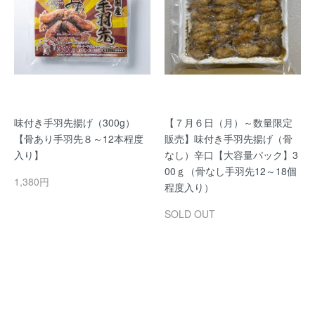
味付き手羽先揚げ（300g）
【７月６日（月）～数量限定
【骨あり手羽先８～12本程度
販売】味付き手羽先揚げ（骨
入り】
なし）辛口【大容量パック】3
00ｇ（骨なし手羽先12～18個
1,380円
程度入り）
SOLD OUT