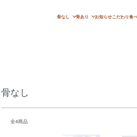
お知らせ
こだわり
食
骨なし
骨あり
骨なし
全4商品