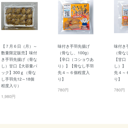
【７月６日（月）～
味付き手羽先揚げ
味付き
数量限定販売】味付
（骨なし、100g）
（骨なし
き手羽先揚げ（骨な
【辛口（コショウあ
【甘口
し）甘口【大容量パ
り）】【骨なし手羽
し）】
ック】300ｇ（骨な
先４～６個程度入
先４～
し手羽先12～18個
り】
り】
程度入り）
780円
780円
1,980円