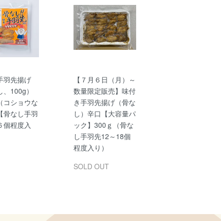
手羽先揚げ
【７月６日（月）～
、100g）
数量限定販売】味付
（コショウな
き手羽先揚げ（骨な
【骨なし手羽
し）辛口【大容量パ
６個程度入
ック】300ｇ（骨な
し手羽先12～18個
程度入り）
SOLD OUT