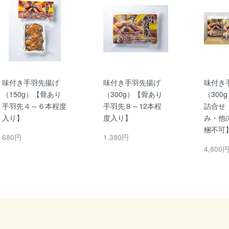
味付き手羽先揚げ
味付き手羽先揚げ
味付き
（150g）【骨あり
（300g）【骨あり
（300
手羽先４～６本程度
手羽先８～12本程
詰合せ
入り】
度入り】
み・他
梱不可
680円
1,380円
4,800