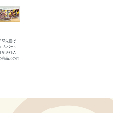
手羽先揚げ
g）３パック
【配送料込
の商品との同
】
円